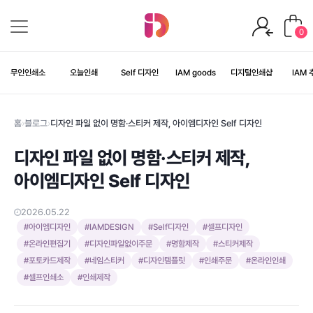
0
무인인쇄소
오늘인쇄
Self 디자인
IAM
goods
디지털인쇄샵
IAM
홈
›
블로그
›
디자인 파일 없이 명함·스티커 제작, 아이엠디자인 Self 디자인
디자인 파일 없이 명함·스티커 제작,
아이엠디자인 Self 디자인
2026.05.22
#
아이엠디자인
#
IAMDESIGN
#
Self디자인
#
셀프디자인
#
온라인편집기
#
디자인파일없이주문
#
명함제작
#
스티커제작
#
포토카드제작
#
네임스티커
#
디자인템플릿
#
인쇄주문
#
온라인인쇄
#
셀프인쇄소
#
인쇄제작