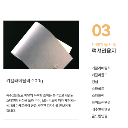
자:
아
이
03
엠
디
자
다양한 펄 느낌
인
럭셔리용지
키칼라메탈릭
키칼라골드
키칼라메탈릭-200g
컨셉
스타골드
특수코팅으로 메탈의 독특한 조화는 품격있고 세련된
스타드림
스타일의 완성을 도와 주며, 보는 각도에 따라 재현되는
화이트린넨펄
색채의 다채로움이 한층 세련된 디자인을 돋보이게
네추럴린넨펄
합니다.
골드린넨펄