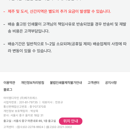
제주 및 도서, 산간지역은 별도의 추가 요금이 발생할 수 있습니다.
배송 출고된 인쇄물이 고객님의 책임사유로 반송되었을 경우 반송비 및 재발
송 비용은 고객부담입니다.
배송기간은 일반적으로 1~2일 소요되며(공휴일 제외) 배송업체의 사정에 따
라 변동이 있을 수 있습니다.
이용약관
개인정보처리방침
불법인쇄물제작불가안내
고객센터
공지사항
블로그
아이엠디자인 (주)메가프레스
사업자번호 : 201-81-79735 | 대표이사 : 천호규
통신판매업신고번호 : 중구07370호
개인정보 보호책임자 : 박상욱
본사: 서울시 중구 을지로 18길 31
위치 안내
출고실 : 서울시 중구 마른내로 65, 1층 출고실
고객센터 : (접수)
02-2278-9924
|
(출고)
02-2021-3302