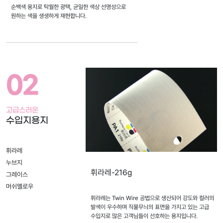
집
순백색 용지로 탁월한 광택, 균일한 색상 선명성으로
원하는 색을 생생하게 재현합니다.
기
를
통
해
간
02
편
하
게
고급스러운
주
수입지용지
문
할
수
휘라레
있
누브지
휘라레-216g
습
그레이스
니
머쉬멜로우
다.
휘라레는 Twin Wire 공법으로 생산되어 강도와 컬러의
발색이 우수하며 직물무늬의 표면을 가지고 있는 고급
판
수입지로 많은 고객님들이 선호하는 용지입니다.
매