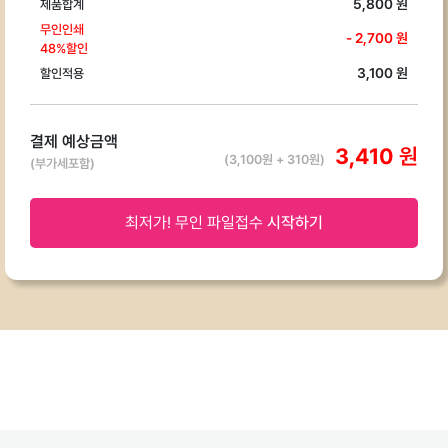
원,
5,800
원
제품합계
팬
무인인쇄
-
2,700
원
48
%할인
미
3,100
원
할인적용
팅,
행
사
결제 예상금액
이
3,410
원
(
3,100
원 +
310
원)
(부가세포함)
벤
트,
매
최저가! 무인 파일접수
시작하기
장
홍
보
등
에
활
용
하
기