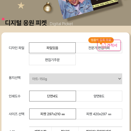
고
리:
응
디지털 응원 피켓
Digital Picket
원
피
켓
템플릿 등록 무료
디
견적서
디자인 파일
파일있음
전문가 편집의뢰
지
털
편집기주문
응
원
용지선택
피
켓
-
인쇄도수
단면4도
양면8도
응
원
사이즈 선택
피켓 297x210 ㎜
피켓 420x297 ㎜
피
켓
|