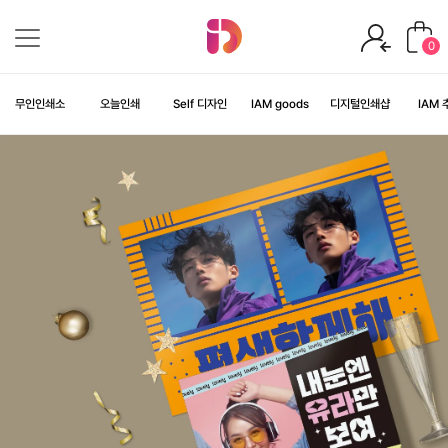
0
무인인쇄소
오늘인쇄
Self 디자인
IAM
goods
디지털인쇄샵
IAM
디
지
털
응
원
피
켓
카
테