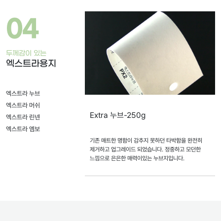
04
두께감이 있는
엑스트라용지
엑스트라 누브
엑스트라 머쉬
Extra 누브-250g
엑스트라 린넨
엑스트라 엠보
기존 매트한 명함이 감추지 못하던 타박함을 완전히
제거하고 업그레이드 되었습니다. 정중하고 모던한
느낌으로 은은한 매력이있는 누브지입니다.