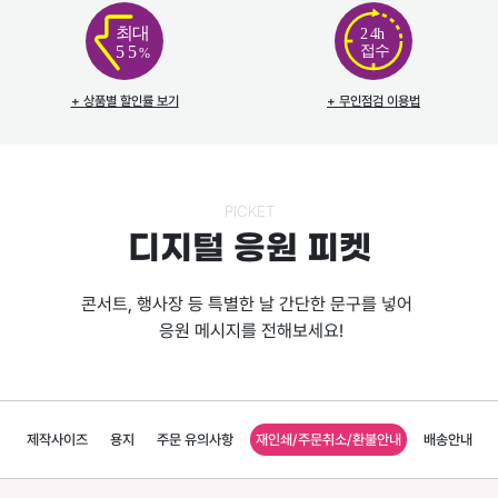
좋
최대
2
4h
은
접수
5
5
%
맞
춤
+ 상품별 할인률 보기
+ 무인점검 이용법
형
피
켓
상
PICKET
품
디지털 응원 피켓
으
로,
콘서트, 행사장 등 특별한 날 간단한 문구를 넣어 

원
 응원 메시지를 전해보세요!
하
는
문
구
와
제작사이즈
용지
주문 유의사항
재인쇄/주문취소/환불안내
배송안내
이
미