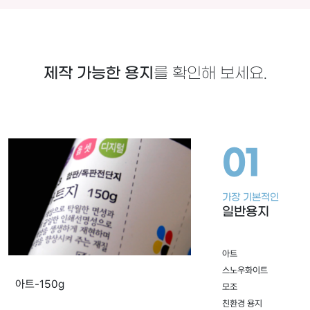
인
가
격
으
로
제작 가능한 용지
를 확인해 보세요.
디
자
인
파
01
일
업
로
가장 기본적인
드
일반용지
또
는
온
아트
라
스노우화이트
아트-150g
인
모조
편
친환경 용지