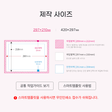
지
를
제작 사이즈
담
아
선
297x210㎜
420x297㎜
명
하
게
제
작
할
수
있
으
공통 작업가이드 보기
스마트템플릿 사용법
며
합
스마트템플릿을 사용하시면 무인인쇄소 접수가 쉬워집니다.
리
적