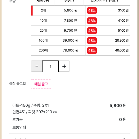
제작수량
정상가
최저가! 무인인쇄가
수량
아
2
매
5,800 원
48%
3,100
원
이
엠
10
매
7,800 원
48%
4,100
원
디
20
매
9,700 원
48%
5,100
원
자
100
매
39,000 원
48%
20,300
원
인
디
200
매
78,000 원
48%
40,600
원
지
400
매
117,000 원
48%
60,900
원
-
+
털
600
매
156,000 원
48%
81,200
원
응
원
800
매
195,000 원
48%
101,400
원
예상 출고일
매일 출고
피
1,000
매
234,000 원
48%
121,700
원
켓
은
아트-150g / 수량: 2X1
5,800
원
콘
단면4도 / 피켓 297x210 ㎜
서
0
원
후가공
트
보통인쇄
응